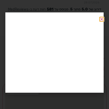
המכון לאולטראסאונד ולהריון
us@gynclinic.co.il
המעיין 48, ליגד סנטר 1, קומה 1, מודיעין, מכבים רעות