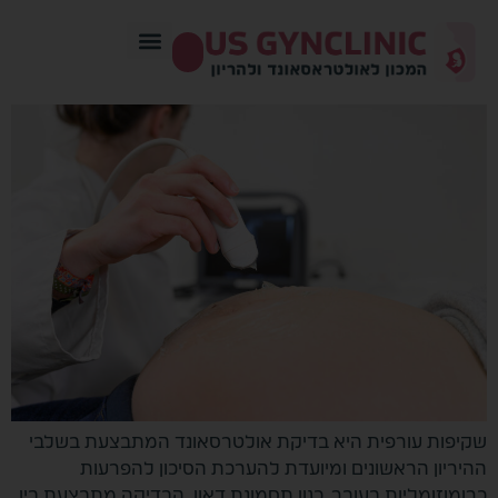
שקיפות עורפית היא בדיקת אולטרסאונד המתבצעת בשלבי
ההיריון הראשונים ומיועדת להערכת הסיכון להפרעות
כרומוזומליות בעובר, כגון תסמונת דאון. הבדיקה מתבצעת בין