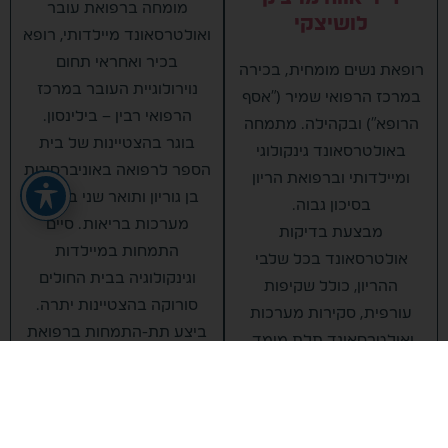
מומחה ברפואת עובר
לושיצקי
ואולטרסאונד מיילדותי, רופא
בכיר ואחראי תחום
רופאת נשים מומחית, בכירה
נוירולוגיית העובר במרכז
במרכז הרפואי שמיר ("אסף
הרפואי רבין – בילינסון.
הרופא") ובקהילה. מתמחה
בוגר בהצטיינות של בית
באולטרסאונד גינקולוגי
הספר לרפואה באוניברסיטת
ומיילדותי וברפואת הריון
בן גוריון ותואר שני בניהול
בסיכון גבוה.
מערכות בריאות. סיים
מבצעת בדיקות
התמחות במיילדות
אולטרסאונד בכל שלבי
וגינקולוגיה בבית החולים
ההריון, כולל שקיפות
סורוקה בהצטיינות יתרה.
עורפית, סקירות מערכות
ביצע תת-התמחות ברפואת
ואולטרסאונד תלת מימד.
עובר ואולטרסאונד במרכז
חברה באיגוד הבינלאומי
המוביל BCNatal
לאולטרסאונד (ISUOG)
שבברצלונה, ספרד. מתמחה
ובעלת הכשרה מתקדמת
בהריונות בסיכון גבוה ובחקר