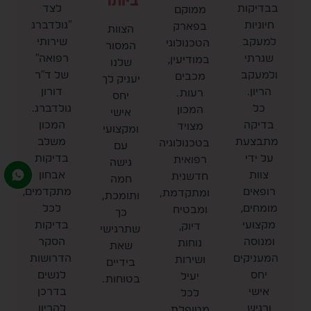
ביותר
בבדיקות
לצד
ממוקם
חיוניות
"גולדברג
בפארק
הצוות
למעקב
שירותי
הטכנולוגי
המסור
שגרתי
רפואה"
במודיעין,
שלנו
ולמעקב
של ד"ר
מכבים
יעניק לך
הריון.
דורון
רעות.
יחס
כל
גולדברג.
המכון
אישי
בדיקה
המכון
מצויד
ומקצועי
מתבצעת
משלב
בטכנולוגיה
עם
על ידי
בדיקות
רפואית
גישה
צוות
אבחון
חדשנית
חמה
רופאים
מתקדמים,
ומתקדמת,
ותומכת,
מומחים,
לכל
ומבטיח
כך
מקצועי
בדיקות
דיוק,
שתרגישי
ומנוסה
הסקר
נוחות
שאת
המעניקים
הדרושות
ושירות
בידיים
יחס
לנשים
יעיל
בטוחות.
אישי
בדרכן
לכל
ורגיש
להריון
מטופלת.