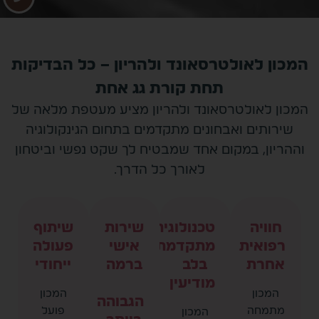
המכון לאולטרסאונד ולהריון – כל הבדיקות
תחת קורת גג אחת
המכון לאולטרסאונד ולהריון מציע מעטפת מלאה של
שירותים ואבחונים מתקדמים בתחום הגינקולוגיה
וההריון, במקום אחד שמבטיח לך שקט נפשי וביטחון
לאורך כל הדרך.
חוויה
טכנולוגיה
שירות
שיתוף
רפואית
מתקדמת
אישי
פעולה
אחרת
בלב
ברמה
ייחודי
מודיעין
המכון
המכון
הגבוהה
מתמחה
פועל
המכון