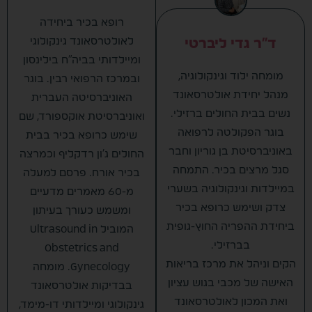
רופא בכיר ביחידה
לאולטרסאונד גינקולוגי
ד״ר גדי ליברטי
ומיילדותי בביה"ח בילינסון
מומחה ילוד וגינקולוגיה,
ובמרכז הרפואי רבין. בוגר
מנהל יחידת אולטרסאונד
האוניברסיטה העברית
נשים בבית החולים ברזילי.
ואוניברסיטת אוקספורד, שם
בוגר הפקולטה לרפואה
שימש כרופא בכיר בבית
באוניברסיטת בן גוריון וחבר
החולים ג'ון רדקליף וכמרצה
סגל מרצים בכיר. התמחה
בכיר אורח. פרסם למעלה
במיילדות וגינקולוגיה בשערי
מ-60 מאמרים מדעיים
צדק ושימש כרופא בכיר
ומשמש כעורך בעיתון
ביחידת ההפריה החוץ-גופית
המוביל Ultrasound in
בברזילי.
Obstetrics and
הקים וניהל את מרכז בריאות
Gynecology. מומחה
האישה של מכבי בגוש עציון
בבדיקות אולטרסאונד
ואת המכון לאולטרסאונד
גינקולוגי ומיילדותי דו-מימד,